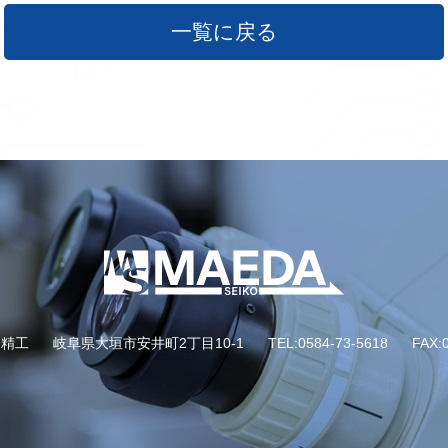
一覧に戻る
田精工
岐阜県大垣市安井町2丁目10-1
TEL:0584-73-5618
FAX: