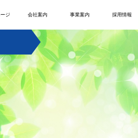
ページ
会社案内
事業案内
採用情報
社長挨拶
会社概要
検査業務
製造･検査請負
派遣業務
開発
検査の種類
検査対象
品質管理
採用情報
募集要項